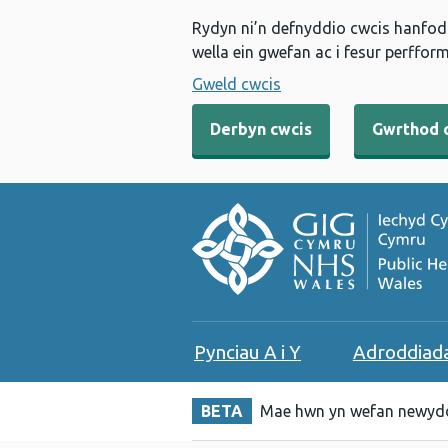
Rydyn ni’n defnyddio cwcis hanfodo
wella ein gwefan ac i fesur perfform
Gweld cwcis
Derbyn cwcis
Gwrthod 
Pynciau A i Y
Adroddiad
BETA
Mae hwn yn wefan newydd