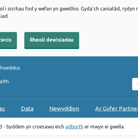
l i sicrhau fod y wefan yn gweithio. Gyda’ch caniatâd, rydyn
iad.
cwcis
Rheoli dewisiadau
C
au
Data
Newyddion
Ar Gyfer Partne
 - byddem yn croesawu eich
adborth
er mwyn ei gwella.