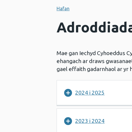
Hafan
Adroddiada
Mae gan Iechyd Cyhoeddus Cym
ehangach ar draws gwasanaeth
gael effaith gadarnhaol ar yr 
2024 i 2025
2023 i 2024