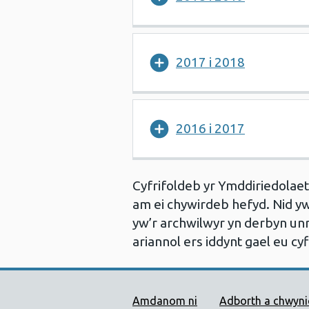
2017 i 2018
2016 i 2017
Cyfrifoldeb yr Ymddiriedolae
am ei chywirdeb hefyd. Nid yw
yw’r archwilwyr yn derbyn un
ariannol ers iddynt gael eu cy
Dolenni Cymorth Iechyd
Amdanom ni
Adborth a chwyn