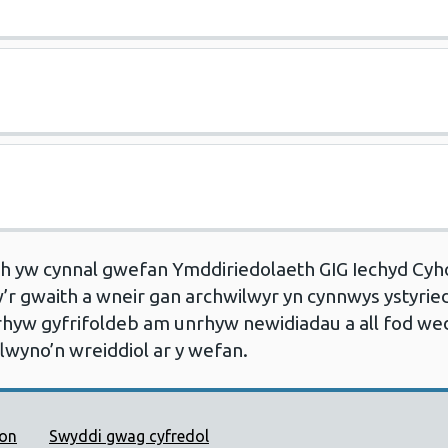
th yw cynnal gwefan Ymddiriedolaeth GIG Iechyd Cyh
’r gwaith a wneir gan archwilwyr yn cynnwys ystyried 
rhyw gyfrifoldeb am unrhyw newidiadau a all fod wed
flwyno’n wreiddiol ar y wefan.
 Cyhoeddus Cymru
ion
Swyddi gwag cyfredol