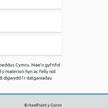
oeddus Cymru. Mae’n gyfrifol
y materion hyn ac felly nid
i digwydd i’r datganiadau
© Hawlfraint y Goron