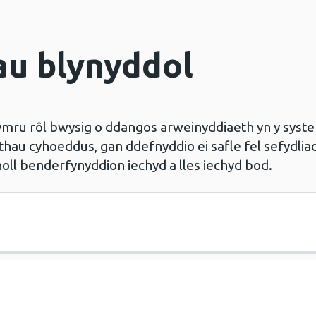
u blynyddol
ru rôl bwysig o ddangos arweinyddiaeth yn y system
au cyhoeddus, gan ddefnyddio ei safle fel sefydlia
holl benderfynyddion iechyd a lles iechyd bod.